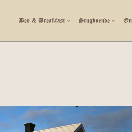
Bed & Breakfast
Stugboende
Om
d