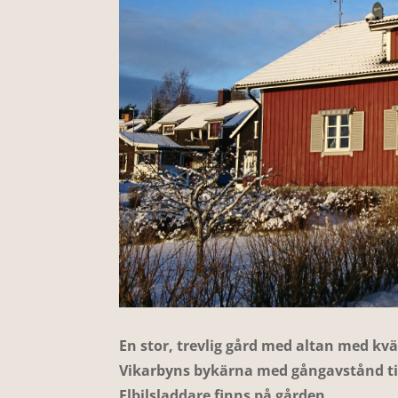
En stor, trevlig gård med altan med kväl
Vikarbyns bykärna med gångavstånd ti
Elbilsladdare finns på gården.