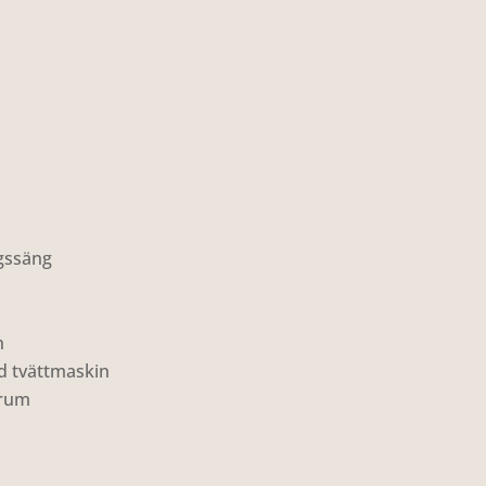
gssäng
n
d tvättmaskin
-rum