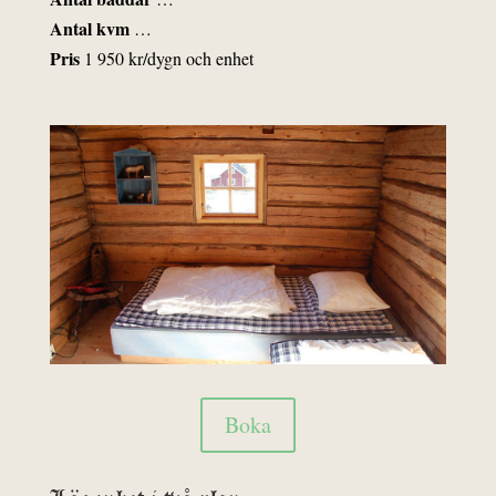
Antal kvm
…
Pris
1 950 kr/dygn och enhet
Boka