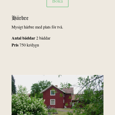
Boka
Härbre
Mysigt härbre med plats för två.
Antal bäddar
2 bäddar
Pris
750 kr/dygn