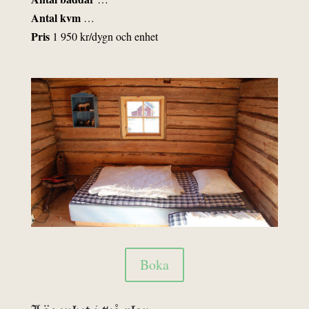
Antal kvm
…
Pris
1 950 kr/dygn och enhet
Boka