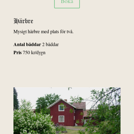
Boka
Härbre
Mysigt härbre med plats för två.
Antal bäddar
2 bäddar
Pris
750 kr/dygn